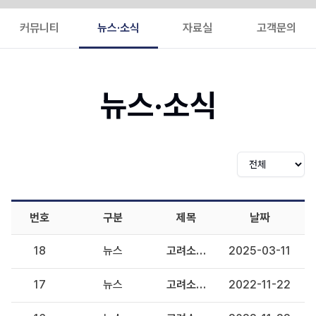
커뮤니티
뉴스·소식
자료실
고객문의
뉴스·소식
번호
구분
제목
날짜
18
뉴스
고려소프트웨어, BIM 플랫폼 기반 건설 정보 시각화 기술 개발 완료
2025-03-11
17
뉴스
고려소프트웨어의 'BIM 정보 플랫폼', 한국도로공사 시스템 적용 실용화 협약 체결
2022-11-22